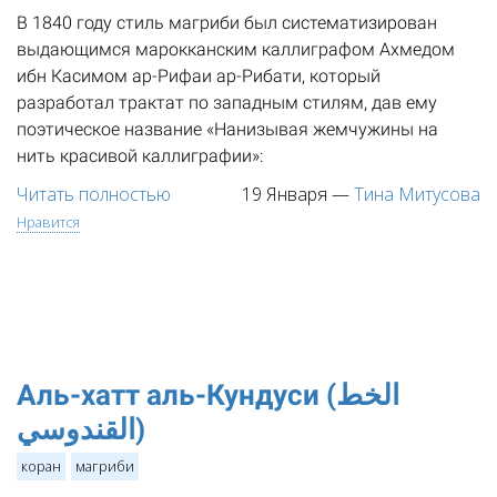
В 1840 году стиль магриби был систематизирован
выдающимся марокканским каллиграфом Ахмедом
ибн Касимом ар-Рифаи ар-Рибати, который
разработал трактат по западным стилям, дав ему
поэтическое название «Нанизывая жемчужины на
нить красивой каллиграфии»:
Читать полностью
19 Января
—
Тина Митусова
Нравится
Аль-хатт аль-Кундуси (الخط
القندوسي)
коран
магриби