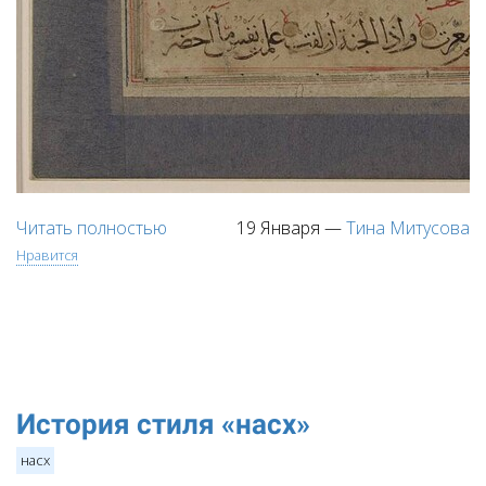
Читать полностью
19 Января
—
Тина Митусова
Нравится
История стиля «насх»
насх