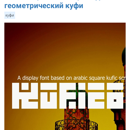
геометрический куфи
куфи