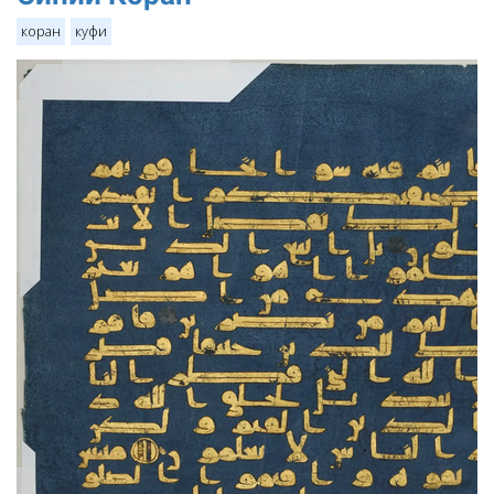
коран
куфи