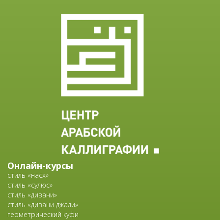
Онлайн-курсы
стиль «насх»
стиль «сулюс»
стиль «дивани»
стиль «дивани джали»
геометрический куфи