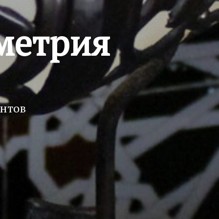
метрия
ентов