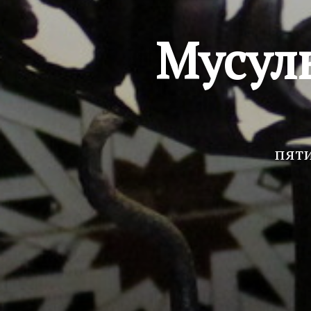
Мусул
пяти