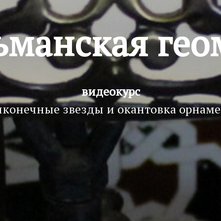
ьманская гео
видеокурс
конечные звезды и окантовка орнам