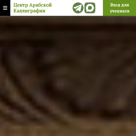
Центр Арабской
Вход для
Каллиграфии
учеников