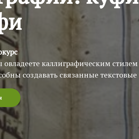
фи
окурс
ы овладеете каллиграфическим стилем
особны создавать связанные текстовые
я