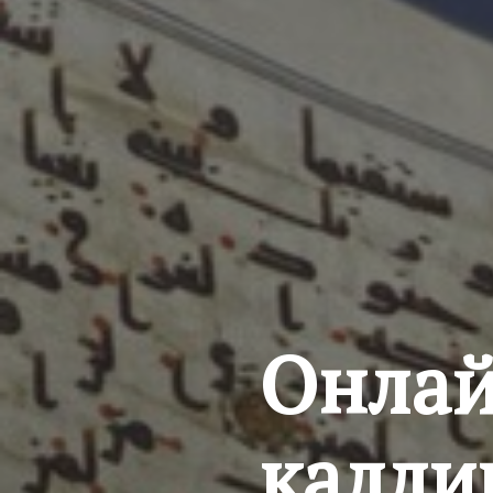
Онлай
калли