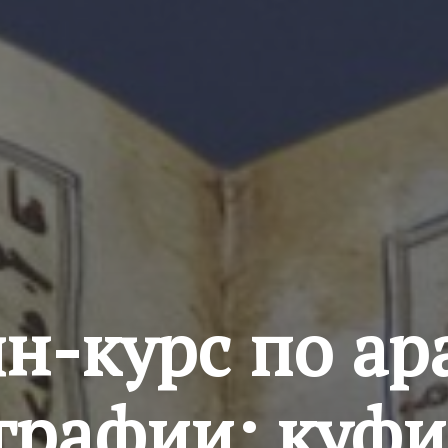
н-курс по ар
графии: куфи