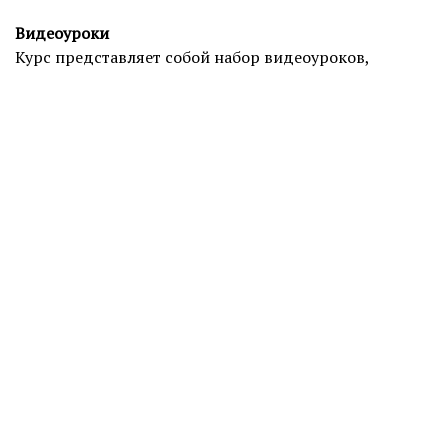
Видеоуроки
Курс представляет собой набор видеоуроков,
которые вы можете использовать в течение 30 дней
после начала курса. Мы рекомендуем построить
фигуру несколько раз, чтобы привыкнуть к
данной системе построения фигур.
Что необходимо подготовить
для занятий
Линейка
Рекомендуется две линейки:
— прозначная пластиковая 30 см,
— металлическая 40–60 см.