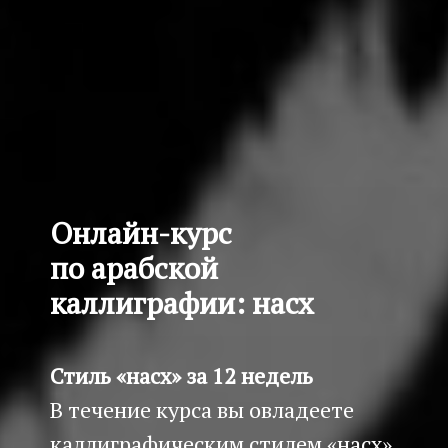
Онлайн-курс
по арабской
каллиграфии: насх
Стиль «насх» за 12 недель
В течение курса вы овладеете
каллиграфическим стилем «насх»